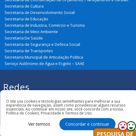
Secretaria de Cultura
Secretaria de Desenvolvimento Social
Secretaria de Educação
Secretaria de Industria, Comércio e Turismo
Secretaria de Meio Ambiente
Secretaria De Saúde
Secretaria de Segurança e Defesa Social
Secretaria de Transportes
Secretaria Municipal de Articulação Politica
Serviço Autônomo de Água e Esgoto – SAAE
Redes
Sociais
Todos os direitos reservados à Prefeitura
Municipal de São João Do Soter
O site usa cookies e tecnologias semelhantes para melhorar a sua
experiência de navegação, assim como providenciar alguns recursos
essenciais. Ao continuar em nosso site, você concorda com a nossa
Política de Cookies, Privacidade e Termos de Uso.
Ver termos
Concordar e continuar