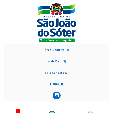
Área Restrita [4]
Web Mail [3]
Fale Conosco [2]
Home [1]