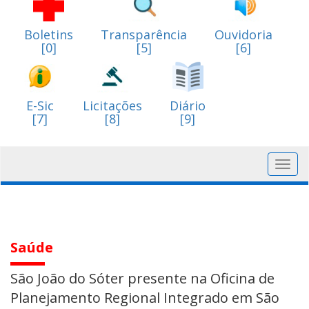
Boletins
Transparência
Ouvidoria
[0]
[5]
[6]
E-Sic
Licitações
Diário
[7]
[8]
[9]
Toggl
navig
Saúde
São João do Sóter presente na Oficina de
Planejamento Regional Integrado em São