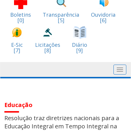
Boletins
Transparência
Ouvidoria
[0]
[5]
[6]
E-Sic
Licitações
Diário
[7]
[8]
[9]
Toggl
navig
Educação
Resolução traz diretrizes nacionais para a
Educação Integral em Tempo Integral na