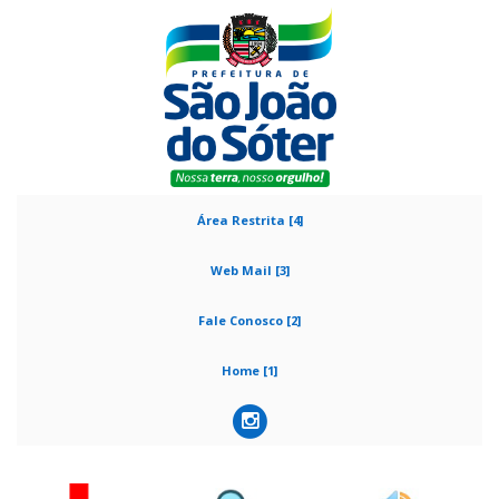
Área Restrita [4]
Web Mail [3]
Fale Conosco [2]
Home [1]