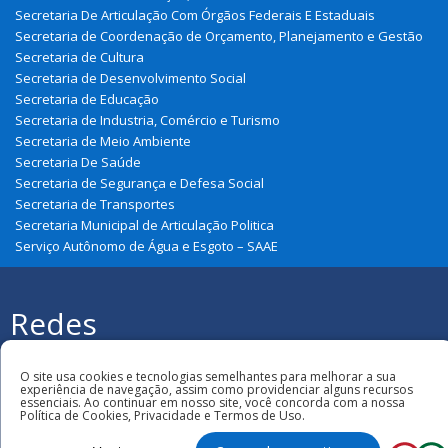
Secretaria De Articulação Com Órgãos Federais E Estaduais
Secretaria de Coordenação de Orçamento, Planejamento e Gestão
Secretaria de Cultura
Secretaria de Desenvolvimento Social
Secretaria de Educação
Secretaria de Industria, Comércio e Turismo
Secretaria de Meio Ambiente
Secretaria De Saúde
Secretaria de Segurança e Defesa Social
Secretaria de Transportes
Secretaria Municipal de Articulação Politica
Serviço Autônomo de Água e Esgoto – SAAE
Redes
Sociais
Todos os direitos reservados à Prefeitura
Municipal de São João Do Soter
O site usa cookies e tecnologias semelhantes para melhorar a sua
experiência de navegação, assim como providenciar alguns recursos
essenciais. Ao continuar em nosso site, você concorda com a nossa
Política de Cookies, Privacidade e Termos de Uso.