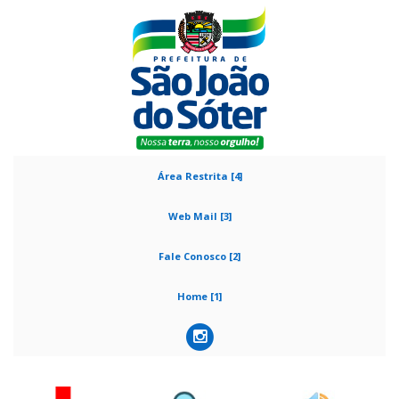
Área Restrita [4]
Web Mail [3]
Fale Conosco [2]
Home [1]