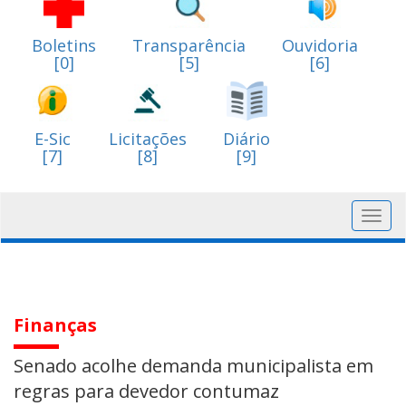
Boletins
Transparência
Ouvidoria
[0]
[5]
[6]
E-Sic
Licitações
Diário
[7]
[8]
[9]
Toggl
navig
Finanças
Senado acolhe demanda municipalista em
regras para devedor contumaz