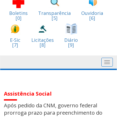
Boletins
Transparência
Ouvidoria
[0]
[5]
[6]
E-Sic
Licitações
Diário
[7]
[8]
[9]
Toggl
navig
Assistência Social
Após pedido da CNM, governo federal
prorroga prazo para preenchimento do