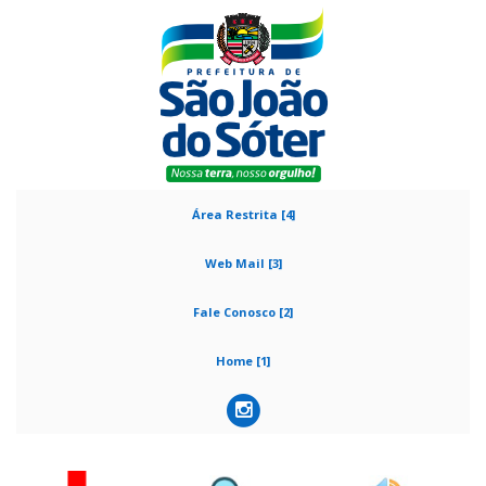
Área Restrita [4]
Web Mail [3]
Fale Conosco [2]
Home [1]