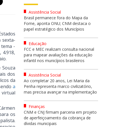
Assistência Social
Brasil permanece fora do Mapa da
Fome, aponta ONU; CNM destaca o
papel estratégico dos Municípios
Estados
a sexta-
Educação
O tema -
FCC e MEC realizam consulta nacional
 4.918,
para mapear avaliações da educação
aio.
infantil nos municípios brasileiros
e Souza
ais dos
Assistência Social
dicos da
Ao completar 20 anos, Lei Maria da
 sendo
a
Penha representa marco civilizatório,
mas precisa avançar na implementação
virtual
Finanças
 Cármen
CNM e CNJ firmam parceria em projeto
para os
de aperfeiçoamento da cobrança de
alista.
dívidas municipais
preciso