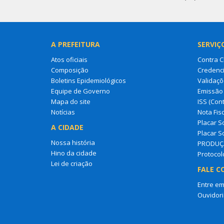
A PREFEITURA
SERVIÇ
Atos oficiais
Contra 
Composição
Credenci
Boletins Epidemiológicos
Validaçõ
Equipe de Governo
Emissão 
Mapa do site
ISS (Cont
Notícias
Nota Fisc
Placar So
A CIDADE
Placar So
Nossa história
PRODUÇ
Hino da cidade
Protocol
Lei de criação
FALE C
Entre em
Ouvidori