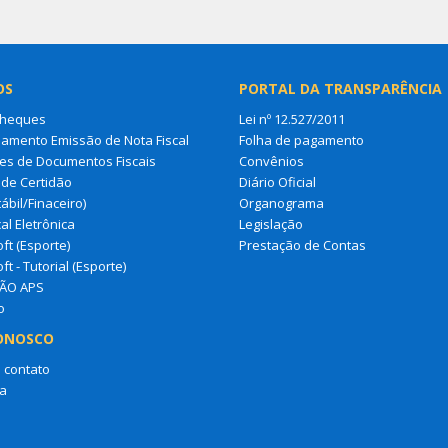
OS
PORTAL DA TRANSPARÊNCIA
Cheques
Lei nº 12.527/2011
amento Emissão de Nota Fiscal
Folha de pagamento
es de Documentos Fiscais
Convênios
de Certidão
Diário Oficial
ábil/Finaceiro)
Organograma
al Eletrônica
Legislação
ft (Esporte)
Prestação de Contas
ft - Tutorial (Esporte)
ÃO APS
o
ONOSCO
 contato
a