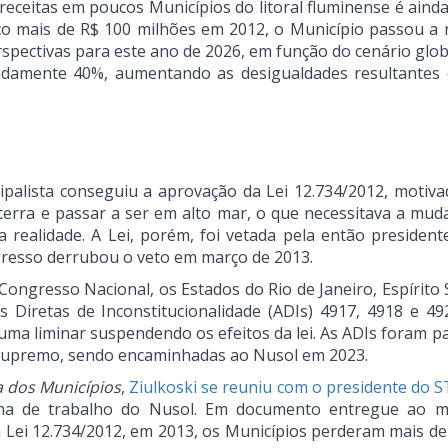
receitas em poucos Municípios do litoral fluminense é ainda
co mais de R$ 100 milhões em 2012, o Município passou a 
rspectivas para este ano de 2026, em função do cenário glob
damente 40%, aumentando as desigualdades resultantes
palista conseguiu a aprovação da Lei 12.734/2012, motiva
 terra e passar a ser em alto mar, o que necessitava a mud
realidade. A Lei, porém, foi vetada pela então president
resso derrubou o veto em março de 2013.
ongresso Nacional, os Estados do Rio de Janeiro, Espírito 
Diretas de Inconstitucionalidade (ADIs) 4917, 4918 e 492
ma liminar suspendendo os efeitos da lei. As ADIs foram p
 Supremo, sendo encaminhadas ao Nusol em 2023.
a dos Municípios
,
Ziulkoski se reuniu com o presidente do S
ma de trabalho do Nusol. Em documento entregue ao mi
 Lei 12.734/2012, em 2013, os Municípios perderam mais de