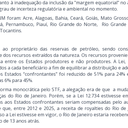
nto à inadequação da inclusão da "margem equatorial" no 
 grau de incerteza regulatória e ambiental no momento.
 foram: Acre, Alagoas, Bahia, Ceará, Goiás, Mato Gross
ná, Pernambuco, Piauí, Rio Grande do Norte, Rio Grande 
 Tocantins.
ao proprietário das reservas de petróleo, sendo const
de dos recursos extraídos da natureza. Os recursos provenie
ida entre os Estados produtores e não produtores. A Lei,
a cada beneficiário a fim de equilibrar a distribuição e a
os Estados “confrontantes” foi reduzido de 51% para 24% 
as 6% para 45%.
 forma monocrática pelo STF, a alegação era de que a mud
nças do Rio de Janeiro. Porém, se a Lei 12.734 estivesse e
das aos Estados confrontantes seriam compensadas pelo 
que, entre 2012 e 2025, a receita de royalties do Rio de 
so a Lei estivesse em vigor, o Rio de Janeiro estaria recebe
o de 13 anos atrás.