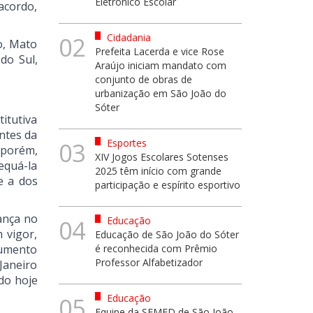
Eletrônico Escolar
acordo,
Cidadania
02
o, Mato
Prefeita Lacerda e vice Rose
do Sul,
Araújo iniciam mandato com
conjunto de obras de
urbanização em São João do
Sóter
itutiva
ntes da
Esportes
03
 porém,
XIV Jogos Escolares Sotenses
dequá-la
2025 têm início com grande
e a dos
participação e espírito esportivo
ança no
Educação
04
m vigor,
Educação de São João do Sóter
aumento
é reconhecida com Prêmio
Professor Alfabetizador
Janeiro
ndo hoje
Educação
05
Equipe da SEMED de São João