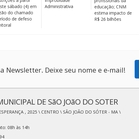
strições a partir
Improbidade
profissionais da
ste sábado (4) em
Administrativa
educação; CNM
zão do chamado
estima impacto de
ríodo de defeso
R$ 26 bilhões
eitoral
a Newsletter. Deixe seu nome e e-mail!
MUNICIPAL DE SãO JOãO DO SOTER
ESPERANÇA , 2025 \ CENTRO \ SÃO JOÃO DO SÓTER - MA \
to: 08h às 14h
94