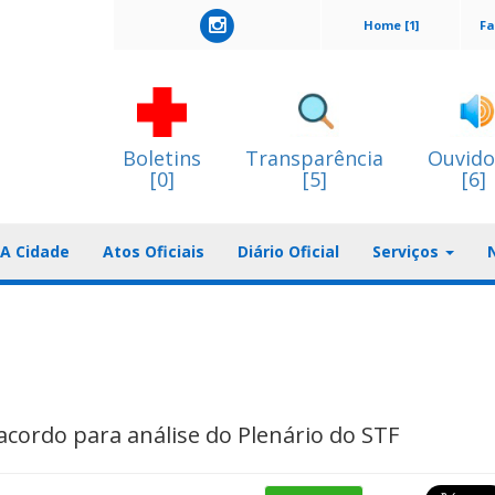
Home [1]
Fa
Boletins
Transparência
Ouvido
[0]
[5]
[6]
A Cidade
Atos Oficiais
Diário Oficial
Serviços
acordo para análise do Plenário do STF