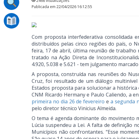
2468 visualizações
Publicada em 22/04/2026 16:12:55
Com proposta interfederativa consolidada e
distribuídos pelas cinco regiões do país, o N
feira, 17 de abril, última reunião de trabalho
tratado na Ação Direta de Inconstitucionalid
4.920, 5.038 e 5.621 - tem julgamento marcado
A proposta, construída nas reuniões do Nus
Cruz, foi resultado de um diálogo multinív
Estados proposta para solucionar a histórica 
CNM Ricardo Hermany e Paulo Caliendo, a ent
primeira no dia 26 de fevereiro
e
a segunda no
pelo diretor técnico Vinicius Almeida.
O tema é agenda dominante do movimento mu
Lúcia suspendeu a Lei. A falta de definição 
Municípios não confrontantes. “Esse moment
São quase 14 anos de espera para o julgamen