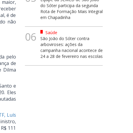
 maior,
do Sóter participa da segunda
receber
Rota de Formação Mais Integral
al, é de
em Chapadinha
 do não
Saúde
06
São João do Sóter contra
arboviroses: ações da
campanha nacional acontece de
da pelo
24 a 28 de fevereiro nas escolas
ança de
e Dilma
Santo e
0. Eles
autadas
TF, Luís
nistro,
 R$ 111