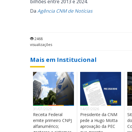
bilhões entre 2013 e 2024.
Da
Agência CNM de Notícias
2468
visualizações
Mais em Institucional
31/07/2026
14/07/2026
07
Receita Federal
Presidente da CNM
Si
emite primeiro CNPJ
pede a Hugo Motta
do
alfanumérico;
aprovação da PEC
Co