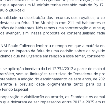
ar que apenas um Município tenha recebido mais de R$ 17 
aulo Ziulkoski.
alidade na distribuição dos recursos dos royalties, o co
desta sexta-feira. “Um Município com 211 mil habitantes r
 milhões de habitantes. Nós temos uma concentração que se a
os avançar, sim, nessa proposta de consensualismo feder
a CNM Paulo Caliendo lembrou o tempo em que a matéria en
entou o impacto da falta de uma decisão sobre os royaltie
demos que há urgência em relação a esse tema”, considero
a-se aplicação imediata da Lei 12.734/2012 a partir de maio 
petróleo, sem as limitações restritivas de "excedente de pr
estabelece a adoção do escalonamento de sete anos, de 202
garante a previsibilidade orçamentária tanto para os 
 Fundo Especial.
ooperação e viabilização do acordo, os Estados e os demai
es que deixaram de ser repassados entre 2013 e 2025 em r