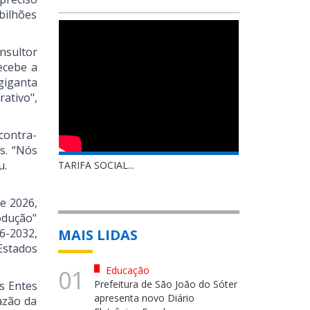
bilhões
nsultor
ecebe a
giganta
ativo",
contra-
s. “Nós
u.
TARIFA SOCIAL...
de 2026,
odução"
6-2032,
MAIS LIDAS
Estados
Educação
01
Prefeitura de São João do Sóter
s Entes
apresenta novo Diário
azão da