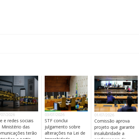
/07/2026
03/07/2026
01/07/2026
te e redes sociais
STF conclui
Comissão aprova
 Ministério das
julgamento sobre
projeto que garante
municações terão
alterações na Lei de
insalubridade a