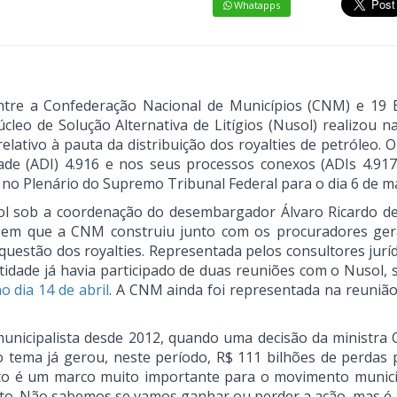
Whatapps
ntre a Confederação Nacional de Municípios (CNM) e 19 
úcleo de Solução Alternativa de Litígios (Nusol) realizou n
 relativo à pauta da distribuição dos royalties de petróleo. 
ade (ADI) 4.916 e nos seus processos conexos (ADIs 4.917,
 no Plenário do Supremo Tribunal Federal para o dia 6 de m
ol sob a coordenação do desembargador Álvaro Ricardo d
el em que a CNM construiu junto com os procuradores ger
questão dos royalties. Representada pelos consultores jurí
idade já havia participado de duas reuniões com o Nusol,
 dia 14 de abril
. A CNM ainda foi representada na reunião 
nicipalista desde 2012, quando uma decisão da ministra
no tema já gerou, neste período, R$ 111 bilhões de perdas 
o é um marco muito importante para o movimento municip
to. Não sabemos se vamos ganhar ou perder a ação, mas é 