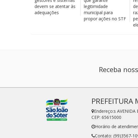
gestores e sistemas
que garante
re
devem se atentar às
legitimidade
de
adequações
municipal para
ra
propor ações no STF
pe
el
Receba noss
PREFEITURA 
Endereço:s AVENIDA 
CEP: 65615000
Horário de atendimen
Contato: (99)3567-10