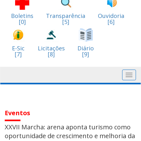
Boletins
Transparência
Ouvidoria
[0]
[5]
[6]
E-Sic
Licitações
Diário
[7]
[8]
[9]
Toggl
navig
Eventos
XXVII Marcha: arena aponta turismo como
oportunidade de crescimento e melhoria da