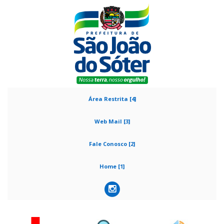
Área Restrita [4]
Web Mail [3]
Fale Conosco [2]
Home [1]