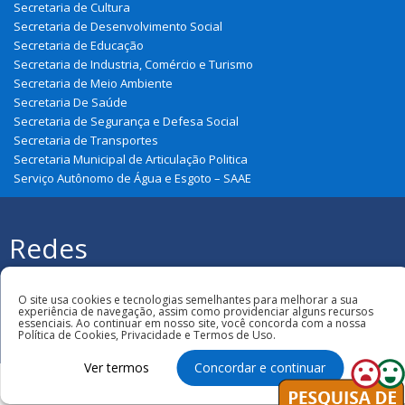
Secretaria de Cultura
Secretaria de Desenvolvimento Social
Secretaria de Educação
Secretaria de Industria, Comércio e Turismo
Secretaria de Meio Ambiente
Secretaria De Saúde
Secretaria de Segurança e Defesa Social
Secretaria de Transportes
Secretaria Municipal de Articulação Politica
Serviço Autônomo de Água e Esgoto – SAAE
Redes
Sociais
Todos os direitos reservados à Prefeitura
Municipal de São João Do Soter
O site usa cookies e tecnologias semelhantes para melhorar a sua
experiência de navegação, assim como providenciar alguns recursos
essenciais. Ao continuar em nosso site, você concorda com a nossa
Política de Cookies, Privacidade e Termos de Uso.
Ver termos
Concordar e continuar