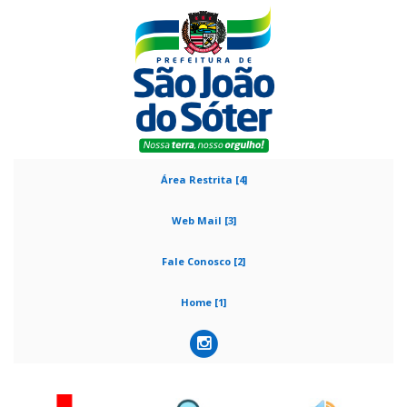
Área Restrita [4]
Web Mail [3]
Fale Conosco [2]
Home [1]