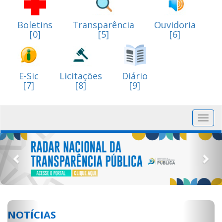
Boletins
Transparência
Ouvidoria
[0]
[5]
[6]
E-Sic
Licitações
Diário
[7]
[8]
[9]
Toggl
navig
Previous
Nex
Previous
Next
NOTÍCIAS