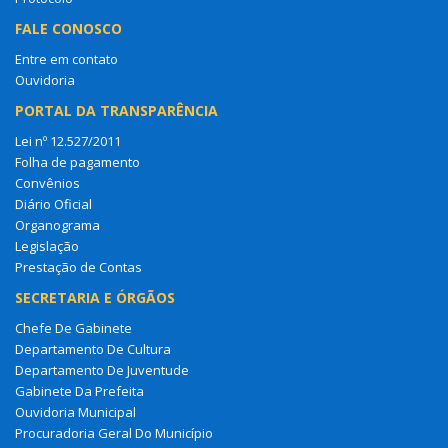
PORTAL DA TRANSPARÊNCIA
Lei nº 12.527/2011
Folha de pagamento
Convênios
Diário Oficial
Organograma
Legislação
Prestação de Contas
SECRETARIA E ÓRGÃOS
Chefe De Gabinete
Departamento De Cultura
Departamento De Juventude
Gabinete Da Prefeita
Ouvidoria Municipal
Procuradoria Geral Do Município
Secretaria da Mulher
Secretaria de Administração, Fazenda e Infra Estrutura
Secretaria De Articulação Com Órgãos Federais E Estaduais
Secretaria de Coordenação de Orçamento, Planejamento e Gestão
Secretaria de Cultura