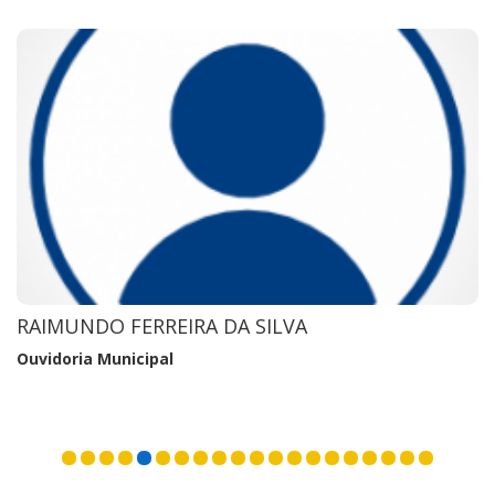
JAILTON SOARES ALMEIDA
Procuradoria Geral Do Município
VER TODOS