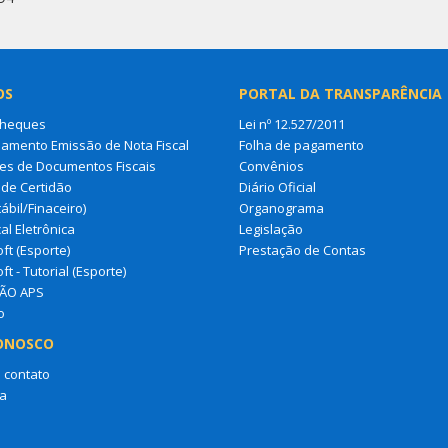
OS
PORTAL DA TRANSPARÊNCIA
Cheques
Lei nº 12.527/2011
amento Emissão de Nota Fiscal
Folha de pagamento
es de Documentos Fiscais
Convênios
de Certidão
Diário Oficial
ábil/Finaceiro)
Organograma
al Eletrônica
Legislação
ft (Esporte)
Prestação de Contas
ft - Tutorial (Esporte)
ÃO APS
o
ONOSCO
 contato
a