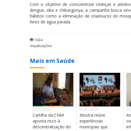
Com o objetivo de conscientizar crianças e adole
dengue, zika e chikungunya, a
campanha
busca envo
hábitos como a eliminação de criadouros do mosqu
livres de água parada.
1024
visualizações
Mais em Saúde
24/07/2026
16/07/2026
13
Cartilha da CNM
Mostra reúne
An
aponta risco à
experiências
va
descentralização do
municipais que
in