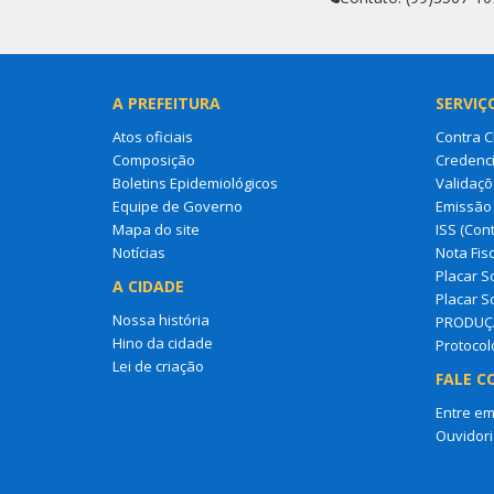
A PREFEITURA
SERVIÇ
Atos oficiais
Contra 
Composição
Credenci
Boletins Epidemiológicos
Validaçõ
Equipe de Governo
Emissão 
Mapa do site
ISS (Cont
Notícias
Nota Fisc
Placar So
A CIDADE
Placar So
Nossa história
PRODUÇ
Hino da cidade
Protocol
Lei de criação
FALE C
Entre em
Ouvidori