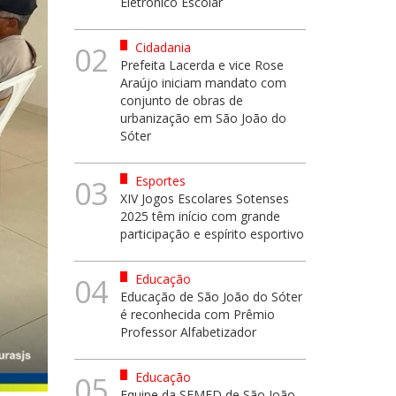
Eletrônico Escolar
Cidadania
02
Prefeita Lacerda e vice Rose
Araújo iniciam mandato com
conjunto de obras de
urbanização em São João do
Sóter
Esportes
03
XIV Jogos Escolares Sotenses
2025 têm início com grande
participação e espírito esportivo
Educação
04
Educação de São João do Sóter
é reconhecida com Prêmio
Professor Alfabetizador
Educação
05
Equipe da SEMED de São João