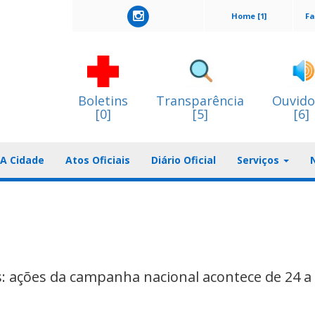
Home [1]
Fa
Boletins
Transparência
Ouvido
[0]
[5]
[6]
A Cidade
Atos Oficiais
Diário Oficial
Serviços
s: ações da campanha nacional acontece de 24 a