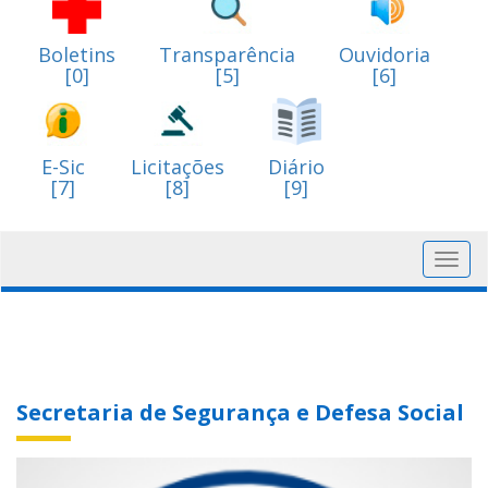
Boletins
Transparência
Ouvidoria
[0]
[5]
[6]
E-Sic
Licitações
Diário
[7]
[8]
[9]
Toggl
navig
Secretaria de Segurança e Defesa Social