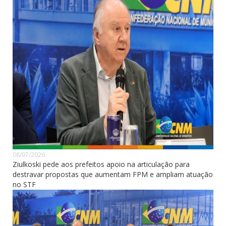
08/07/2026
Ziulkoski pede aos prefeitos apoio na articulação para
destravar propostas que aumentam FPM e ampliam atuação
no STF