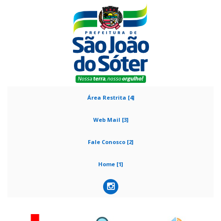
Área Restrita [4]
Web Mail [3]
Fale Conosco [2]
Home [1]