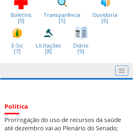
Boletins
Transparência
Ouvidoria
[0]
[5]
[6]
E-Sic
Licitações
Diário
[7]
[8]
[9]
Toggl
navig
Política
Prorrogação do uso de recursos da saúde
até dezembro vai ao Plenário do Senado;