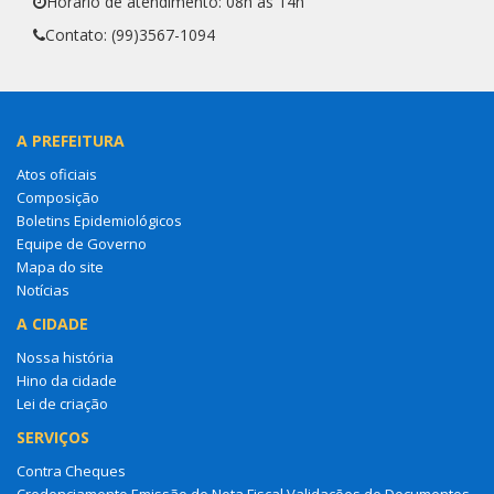
Horário de atendimento: 08h às 14h
Contato: (99)3567-1094
A PREFEITURA
Atos oficiais
Composição
Boletins Epidemiológicos
Equipe de Governo
Mapa do site
Notícias
A CIDADE
Nossa história
Hino da cidade
Lei de criação
SERVIÇOS
Contra Cheques
Credenciamento Emissão de Nota Fiscal Validações de Documentos