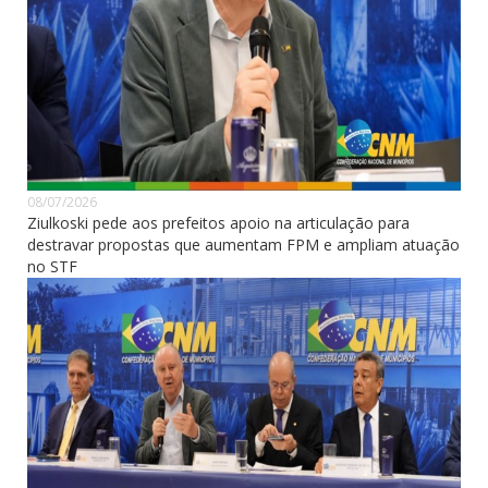
08/07/2026
Ziulkoski pede aos prefeitos apoio na articulação para
destravar propostas que aumentam FPM e ampliam atuação
no STF