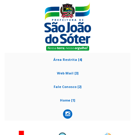
Área Restrita [4]
Web Mail [3]
Fale Conosco [2]
Home [1]