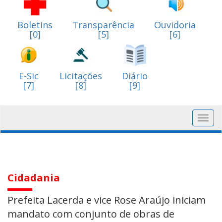
Boletins
Transparência
Ouvidoria
[0]
[5]
[6]
E-Sic
Licitações
Diário
[7]
[8]
[9]
Toggl
navig
Cidadania
Prefeita Lacerda e vice Rose Araújo iniciam
mandato com conjunto de obras de