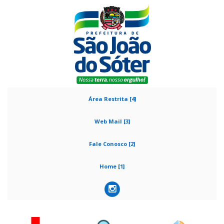
Área Restrita [4]
Web Mail [3]
Fale Conosco [2]
Home [1]