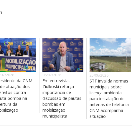
8h
/07/2026
06/07/2026
25/06/2026
esidente da CNM
Em entrevista,
STF invalida normas
de atuação dos
Ziulkoski reforça
municipais sobre
efeitos contra
importância de
licença ambiental
uta-bomba na
discussão de pautas-
para instalação de
ertura da
bombas em
antenas de telefonia;
bilização
mobilização
CNM acompanha
municipalista
situação