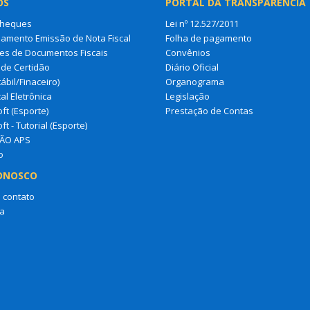
OS
PORTAL DA TRANSPARÊNCIA
Cheques
Lei nº 12.527/2011
amento Emissão de Nota Fiscal
Folha de pagamento
es de Documentos Fiscais
Convênios
de Certidão
Diário Oficial
ábil/Finaceiro)
Organograma
al Eletrônica
Legislação
ft (Esporte)
Prestação de Contas
ft - Tutorial (Esporte)
ÃO APS
o
ONOSCO
 contato
a