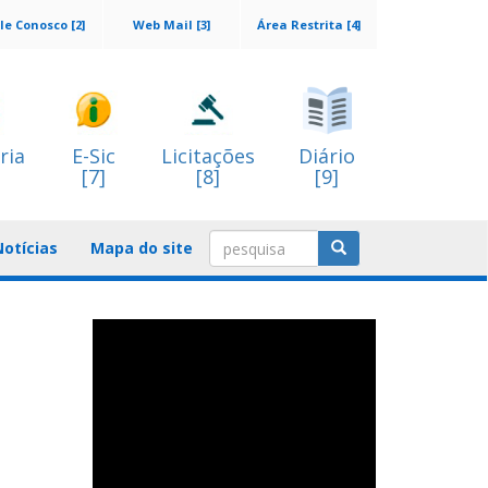
le Conosco [2]
Web Mail [3]
Área Restrita [4]
ria
E-Sic
Licitações
Diário
[7]
[8]
[9]
Notícias
Mapa do site