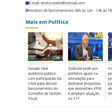
E-mail: direito.onete@hotmail.com
Horários de funcionamento: 08h às 12h - 14h às 1
Mais em Política
09/07/2026
08/07/2026
07
Senado fará
Ziulkoski pede aos
Pr
audiência pública
prefeitos apoio na
pe
com participação da
articulação para
pr
CNM para discutir
destravar propostas
pa
funcionamento do
que aumentam FPM
ab
Conselho de Gestão
e ampliam atuação
Mo
Fiscal
no STF