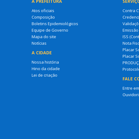
A PREFEITURA
SERVIÇ
Atos oficiais
Contra 
Composição
Credenci
Boletins Epidemiológicos
Validaçõ
Equipe de Governo
Emissão 
Mapa do site
ISS (Cont
Notícias
Nota Fisc
Placar So
A CIDADE
Placar So
Nossa história
PRODUÇ
Hino da cidade
Protocol
Lei de criação
FALE C
Entre em
Ouvidori