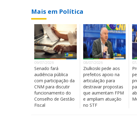
Mais em Política
09/07/2026
08/07/2026
07
Senado fará
Ziulkoski pede aos
Pr
audiência pública
prefeitos apoio na
pe
com participação da
articulação para
pr
CNM para discutir
destravar propostas
pa
funcionamento do
que aumentam FPM
ab
Conselho de Gestão
e ampliam atuação
Mo
Fiscal
no STF