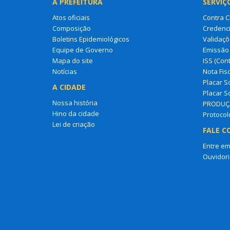
A PREFEITURA
SERVIÇ
Atos oficiais
Contra 
Composição
Credenci
Boletins Epidemiológicos
Validaçõ
Equipe de Governo
Emissão 
Mapa do site
ISS (Cont
Notícias
Nota Fisc
Placar So
A CIDADE
Placar So
Nossa história
PRODUÇ
Hino da cidade
Protocol
Lei de criação
FALE C
Entre em
Ouvidori