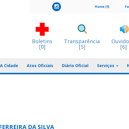
Home [1]
Fa
Boletins
Transparência
Ouvido
[0]
[5]
[6]
A Cidade
Atos Oficiais
Diário Oficial
Serviços
ERREIRA DA SILVA