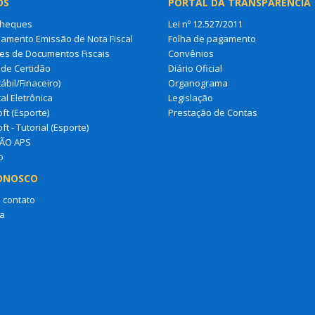
OS
PORTAL DA TRANSPARÊNCIA
Cheques
Lei nº 12.527/2011
amento Emissão de Nota Fiscal
Folha de pagamento
es de Documentos Fiscais
Convênios
de Certidão
Diário Oficial
ábil/Finaceiro)
Organograma
al Eletrônica
Legislação
ft (Esporte)
Prestação de Contas
ft - Tutorial (Esporte)
ÃO APS
o
ONOSCO
 contato
a