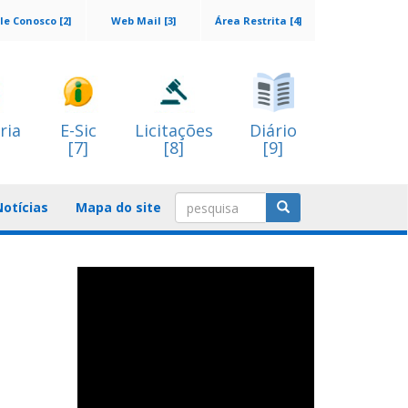
le Conosco [2]
Web Mail [3]
Área Restrita [4]
ria
E-Sic
Licitações
Diário
[7]
[8]
[9]
Notícias
Mapa do site