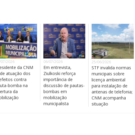
/07/2026
06/07/2026
25/06/2026
esidente da CNM
Em entrevista,
STF invalida normas
de atuação dos
Ziulkoski reforça
municipais sobre
efeitos contra
importância de
licença ambiental
uta-bomba na
discussão de pautas-
para instalação de
ertura da
bombas em
antenas de telefonia;
bilização
mobilização
CNM acompanha
municipalista
situação