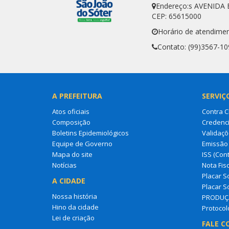
Endereço:s AVENIDA 
CEP: 65615000
Horário de atendimen
Contato: (99)3567-10
A PREFEITURA
SERVIÇ
Atos oficiais
Contra 
Composição
Credenci
Boletins Epidemiológicos
Validaçõ
Equipe de Governo
Emissão 
Mapa do site
ISS (Cont
Notícias
Nota Fisc
Placar So
A CIDADE
Placar So
Nossa história
PRODUÇ
Hino da cidade
Protocol
Lei de criação
FALE C