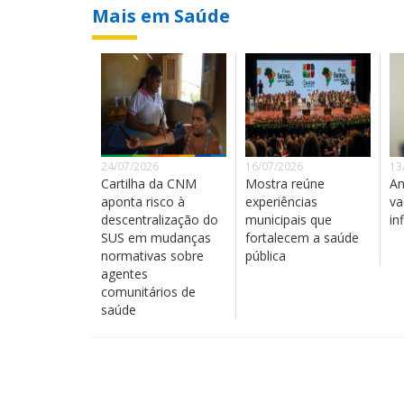
Mais em Saúde
24/07/2026
16/07/2026
13
Cartilha da CNM
Mostra reúne
An
aponta risco à
experiências
va
descentralização do
municipais que
in
SUS em mudanças
fortalecem a saúde
normativas sobre
pública
agentes
comunitários de
saúde