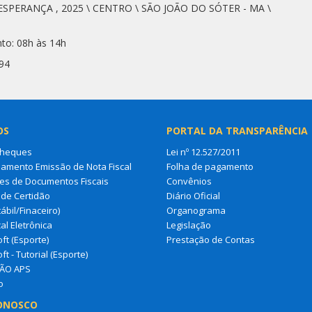
ESPERANÇA , 2025 \ CENTRO \ SÃO JOÃO DO SÓTER - MA \
to: 08h às 14h
94
OS
PORTAL DA TRANSPARÊNCIA
Cheques
Lei nº 12.527/2011
amento Emissão de Nota Fiscal
Folha de pagamento
es de Documentos Fiscais
Convênios
de Certidão
Diário Oficial
ábil/Finaceiro)
Organograma
al Eletrônica
Legislação
ft (Esporte)
Prestação de Contas
ft - Tutorial (Esporte)
ÃO APS
o
ONOSCO