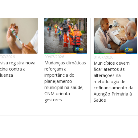
/07/2026
09/07/2026
01/07/2026
visa registra nova
Mudanças climáticas
Municípios devem
cina contra a
reforçam a
ficar atentos às
fluenza
importância do
alterações na
planejamento
metodologia de
municipal na saúde;
cofinanciamento da
CNM orienta
Atenção Primária à
gestores
Saúde