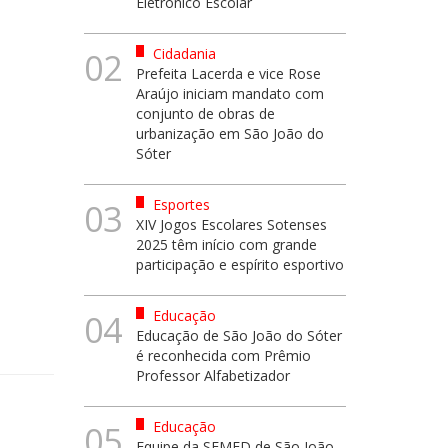
Eletrônico Escolar
Cidadania
02
Prefeita Lacerda e vice Rose
Araújo iniciam mandato com
conjunto de obras de
urbanização em São João do
Sóter
Esportes
03
XIV Jogos Escolares Sotenses
2025 têm início com grande
participação e espírito esportivo
Educação
04
Educação de São João do Sóter
é reconhecida com Prêmio
Professor Alfabetizador
Educação
05
Equipe da SEMED de São João