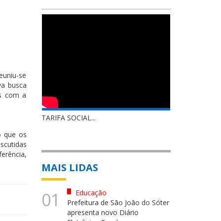
euniu-se
va busca
es com a
TARIFA SOCIAL...
o que os
cutidas
erência,
MAIS LIDAS
Educação
01
Prefeitura de São João do Sóter
apresenta novo Diário