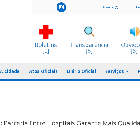
Home [1]
Fa
Boletins
Transparência
Ouvido
[0]
[5]
[6]
A Cidade
Atos Oficiais
Diário Oficial
Serviços
 Parceria Entre Hospitais Garante Mais Qualid