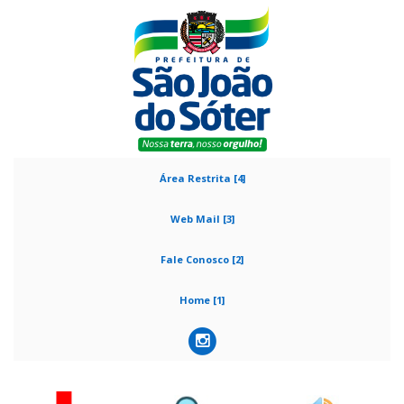
Área Restrita [4]
Web Mail [3]
Fale Conosco [2]
Home [1]