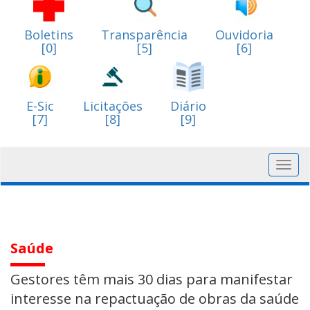
Boletins
Transparência
Ouvidoria
[0]
[5]
[6]
E-Sic
Licitações
Diário
[7]
[8]
[9]
Toggl
navig
Saúde
Gestores têm mais 30 dias para manifestar
interesse na repactuação de obras da saúde