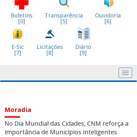
Boletins
Transparência
Ouvidoria
[0]
[5]
[6]
E-Sic
Licitações
Diário
[7]
[8]
[9]
Toggl
navig
Moradia
No Dia Mundial das Cidades, CNM reforça a
importância de Municípios inteligentes