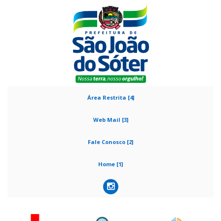
Área Restrita [4]
Web Mail [3]
Fale Conosco [2]
Home [1]