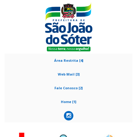
Área Restrita [4]
Web Mail [3]
Fale Conosco [2]
Home [1]