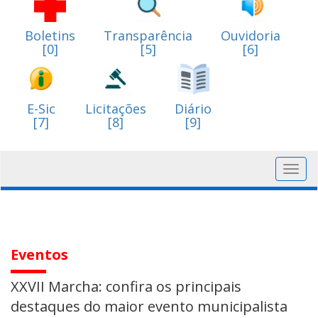
Boletins
Transparência
Ouvidoria
[0]
[5]
[6]
E-Sic
Licitações
Diário
[7]
[8]
[9]
Toggl
navig
Eventos
XXVII Marcha: confira os principais
destaques do maior evento municipalista